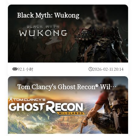
Black Myth: Wukong
92.1 小时
2026-02-11 20:14
Tom Clancy's Ghost Recon® Wildlands