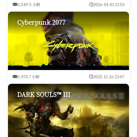
3,549.5 小时
2026-01-01 21:53
Cyberpunk 2077
3,970.7 小时
2025-12-26 23:07
DARK SOULS™ III